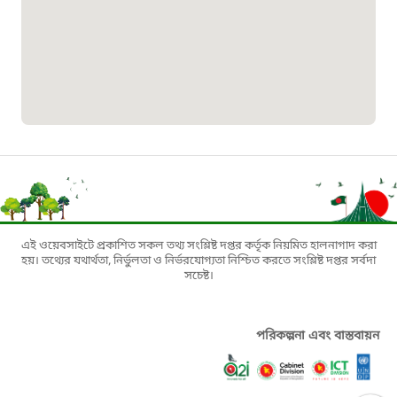
১৬১০৯
বাংলাদেশ কর্মচারী কল্যাণ বোর্ড হটলাইন
০১৯০৮৮৮৮৮৮৮
মাদকদ্রব্য নিয়ন্ত্রণ হটলাইন
১৬১১৩
এই ওয়েবসাইটে প্রকাশিত সকল তথ্য সংশ্লিষ্ট দপ্তর কর্তৃক নিয়মিত হালনাগাদ করা
হয়। তথ্যের যথার্থতা, নির্ভুলতা ও নির্ভরযোগ্যতা নিশ্চিত করতে সংশ্লিষ্ট দপ্তর সর্বদা
জরুরী অভ্যন্তরীণ নৌ-পরিবহন হটলাইন
সচেষ্ট।
১৬৪৪৫
পরিকল্পনা এবং বাস্তবায়ন
পাসপোর্ট বাতায়ন হটলাইন